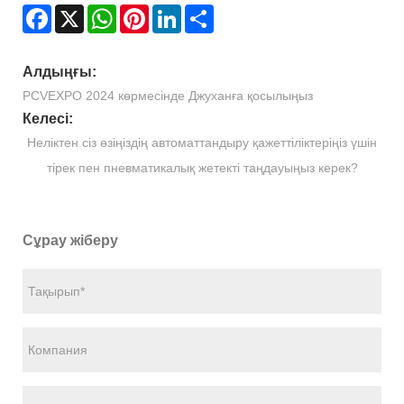
Facebook
X
WhatsApp
Pinterest
LinkedIn
Share
Алдыңғы:
PCVEXPO 2024 көрмесінде Джуханға қосылыңыз
Келесі:
Неліктен сіз өзіңіздің автоматтандыру қажеттіліктеріңіз үшін
тірек пен пневматикалық жетекті таңдауыңыз керек?
Сұрау жіберу