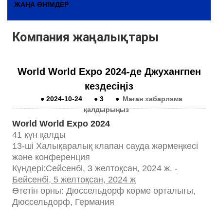
ЖАҢА ӨНІМДЕР
Компания жаңалықтары
World World Expo 2024-де Джухангпен
кездесіңіз
●
2024-10-24
●
3
●
Маған хабарлама
қалдырыңыз
World World Expo 2024
41 күн қалды
13-ші Халықаралық клапан сауда жәрмеңкесі
және конференция
Күндері:
Сейсенбі, 3 желтоқсан, 2024 ж. -
Бейсенбі, 5 желтоқсан, 2024 ж
Өтетін орны: Дюссельдорф көрме орталығы,
Дюссельдорф, Германия