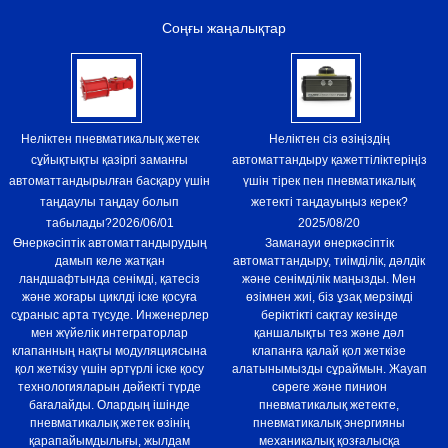
Соңғы жаңалықтар
Неліктен пневматикалық жетек
Неліктен сіз өзіңіздің
сұйықтықты қазіргі заманғы
автоматтандыру қажеттіліктеріңіз
автоматтандырылған басқару үшін
үшін тірек пен пневматикалық
таңдаулы таңдау болып
жетекті таңдауыңыз керек?
табылады?
2026/06/01
2025/08/20
Өнеркәсіптік автоматтандырудың
Заманауи өнеркәсіптік
дамып келе жатқан
автоматтандыру, тиімділік, дәлдік
ландшафтында сенімді, қатесіз
және сенімділік маңызды. Мен
және жоғары циклді іске қосуға
өзімнен жиі, біз ұзақ мерзімді
сұраныс арта түсуде. Инженерлер
беріктікті сақтау кезінде
мен жүйелік интеграторлар
қаншалықты тез және дәл
клапанның нақты модуляциясына
клапанға қалай қол жеткізе
қол жеткізу үшін әртүрлі іске қосу
алатынымызды сұраймын. Жауап
технологияларын дәйекті түрде
сөреге және пинион
бағалайды. Олардың ішінде
пневматикалық жетекте,
пневматикалық жетек өзінің
пневматикалық энергияны
қарапайымдылығы, жылдам
механикалық қозғалысқа