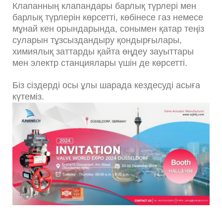
Клапанның клапандары барлық түрлері мен
барлық түрлерін көрсетті, көбінесе газ немесе
мұнай кен орындарында, сонымен қатар теңіз
суларын тұзсыздандыру қондырғылары,
химиялық заттарды қайта өңдеу зауыттары
мен электр станциялары үшін де көрсетті.
Біз сіздерді осы ұлы шарада кездесуді асыға
күтеміз.